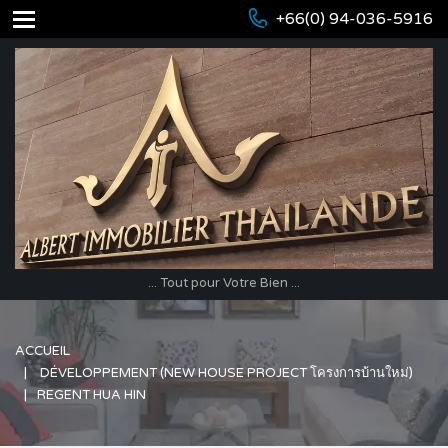
+66(0) 94-036-5916
... Tout pour Votre Bien ...
ACCUEIL
DÉVELOPPEMENT (NEW HOUSE PROJECT โครงการบ้านใหม่)
REGENT HUA HIN