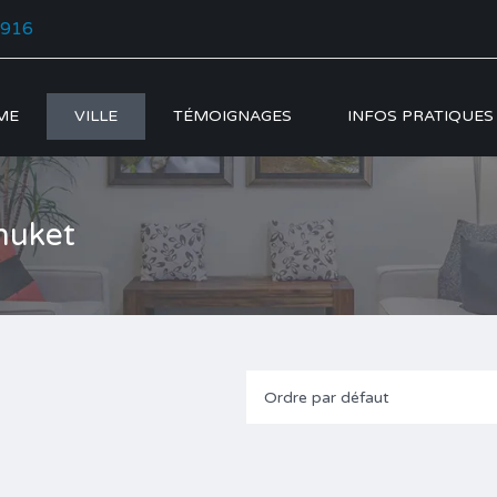
5916
ME
VILLE
TÉMOIGNAGES
INFOS PRATIQUES
huket
Ordre par défaut