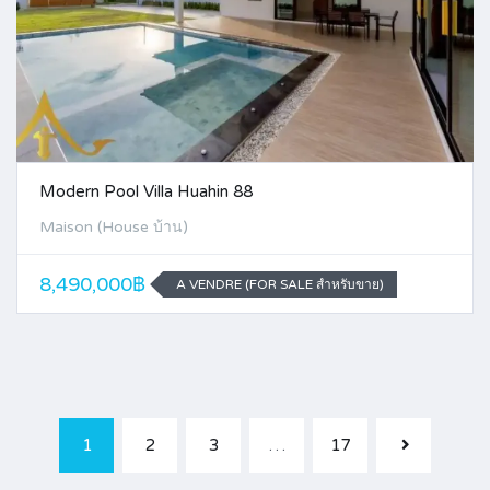
Modern Pool Villa Huahin 88
Maison (House บ้าน)
8,490,000฿
A VENDRE (FOR SALE สำหรับขาย)
1
2
3
…
17