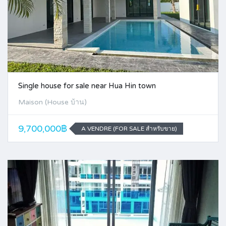
Single house for sale near Hua Hin town
Maison (House บ้าน)
9,700,000฿
A VENDRE (FOR SALE สำหรับขาย)