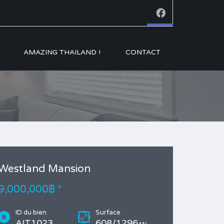
AMAZING THAILAND !
CONTACT
Westland Mansion
9,000,000฿ *
ID du bien
Surface
AIT1023
608/1296