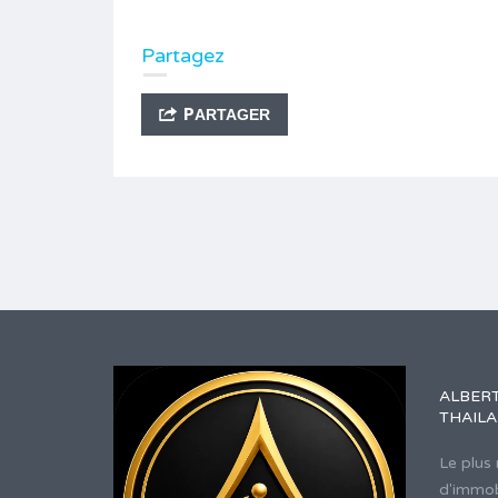
Partagez
PARTAGER
ALBERT
THAIL
Le plus
d'immob