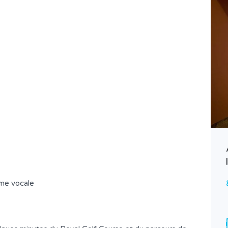
The 88 condo
5,990,000฿
A VENDRE (FOR SALE สำหรับขาย)
rme vocale
Surface
Chambres
81.86
2
*
Salle de bains
Garages