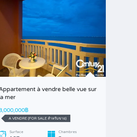
Villa 3 
dévelop
Appartement à vendre belle vue sur
la mer
4,300,0
A VEND
8,000,000฿
A VENDRE (FOR SALE สำหรับขาย)
Surfa
129
Surface
Chambres