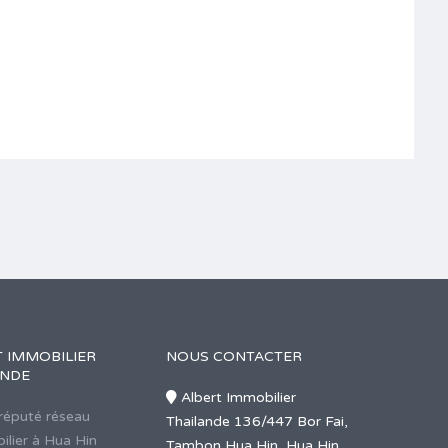
 IMMOBILIER
NOUS CONTACTER
ANDE
Albert Immobilier
 réputé réseau
Thailande 136/447 Bor Fai,
ilier à Hua Hin
Tambon Hua Hin, Hua Hin