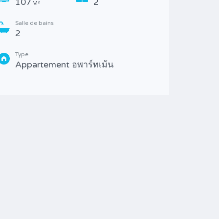
107
2
M²
Salle 
2
Salle de bains
2
Type
Mais
Type
Appartement อพาร์ทเม้น