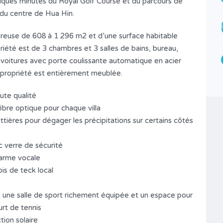
lques minutes du Royal Golf Course et du parcours de
2
1
 du centre de Hua Hin.
Type
éreuse de 608 à 1 296 m2 et d’une surface habitable
Appartement อพาร์ทเม้น
iété est de 3 chambres et 3 salles de bains, bureau,
2 voitures avec porte coulissante automatique en acier
a propriété est entièrement meublée.
ute qualité
fibre optique pour chaque villa
tières pour dégager les précipitations sur certains côtés
c verre de sécurité
larme vocale
is de teck local
e salle de sport richement équipée et un espace pour
ourt de tennis
tion solaire