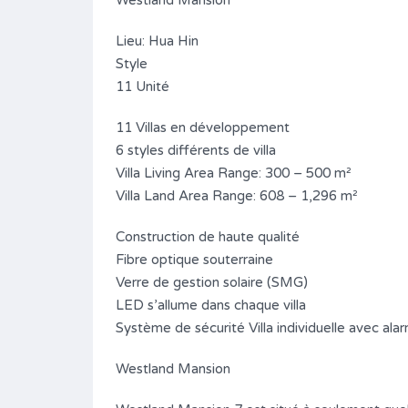
Westland Mansion
Lieu: Hua Hin
Style
11 Unité
11 Villas en développement
6 styles différents de villa
Villa Living Area Range: 300 – 500 m²
Villa Land Area Range: 608 – 1,296 m²
Villa 3 chambres avec piscine sur le
Construction de haute qualité
développement établi
Fibre optique souterraine
 vue sur
Verre de gestion solaire (SMG)
4,300,000฿
LED s’allume dans chaque villa
A VENDRE (FOR SALE สำหรับขาย)
Système de sécurité Villa individuelle avec ala
Surface
Chambres
Westland Mansion
129/440
3
*
s