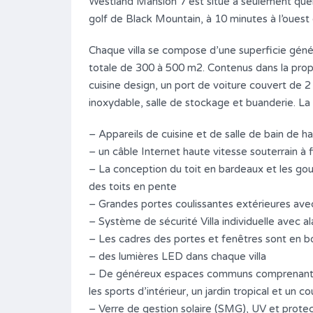
Westland Mansion 7 est situé à seulement que
Salle de bains
Garages
golf de Black Mountain, à 10 minutes à l’ouest
2
1
Chaque villa se compose d’une superficie gén
Type
totale de 300 à 500 m2. Contenus dans la propr
Maison (House บ้าน)
cuisine design, un port de voiture couvert de 
inoxydable, salle de stockage et buanderie. L
– Appareils de cuisine et de salle de bain de ha
– un câble Internet haute vitesse souterrain à 
– La conception du toit en bardeaux et les gout
des toits en pente
– Grandes portes coulissantes extérieures ave
– Système de sécurité Villa individuelle avec a
– Les cadres des portes et fenêtres sont en bo
– des lumières LED dans chaque villa
– De généreux espaces communs comprenant un
les sports d’intérieur, un jardin tropical et un c
– Verre de gestion solaire (SMG), UV et protec