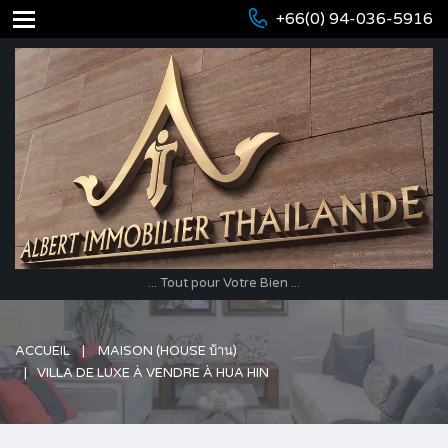
+66(0) 94-036-5916
... Tout pour Votre Bien ...
ACCUEIL
MAISON (HOUSE บ้าน)
VILLA DE LUXE À VENDRE À HUA HIN