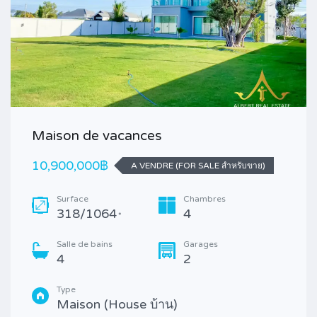
Maison de vacances
10,900,000฿
A VENDRE (FOR SALE สำหรับขาย)
Surface
Chambres
318/1064
4
*
Salle de bains
Garages
4
2
Type
Maison (House บ้าน)