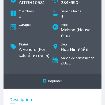
AITRH10581
284/650
*
Chambres
Salle de bains
3
4
Garages
Type
1
Maison (House
บ้าน)
Statut
Lieu
A vendre (For
Hua Hin หัวหิน
sale สำหรับขาย)
Année de construction
2021
Imprimer
Description