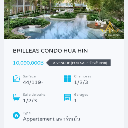
BRILLEAS CONDO HUA HIN
10,090,000฿
A VENDRE (FOR SALE สำหรับขาย)
Surface
Chambres
44/119
1/2/3
*
Salle de bains
Garages
1/2/3
1
Type
Appartement อพาร์ทเม้น