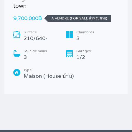
town
9,700,000฿
A VENDRE (FOR SALE สำหรับขาย)
Surface
Chambres
210/640
3
*
Salle de bains
Garages
3
1/2
Type
Maison (House บ้าน)