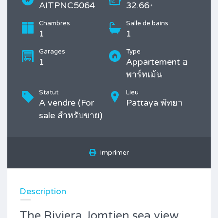
AITPNC5064
32.66
*
Chambres
Salle de bains
1
1
Garages
Type
1
Appartement อ
พาร์ทเม้น
Statut
Lieu
A vendre (For
Pattaya พัทยา
sale สำหรับขาย)
Imprimer
Description
The Riviera Jomtien sea view