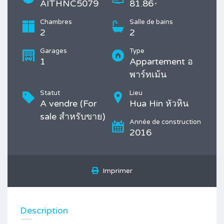
AITHNC5079
81.86
*
Chambres
Salle de bains
2
2
Garages
Type
1
Appartement อ
พาร์ทเม้น
Statut
Lieu
A vendre (For
Hua Hin หัวหิน
sale สำหรับขาย)
Année de construction
2016
Imprimer
Description