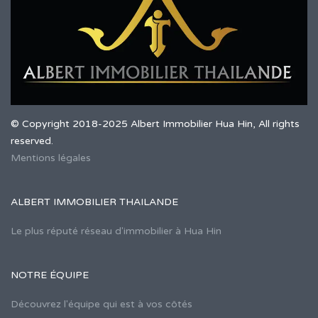
© Copyright 2018-2025 Albert Immobilier Hua Hin, All rights
reserved.
Mentions légales
ALBERT IMMOBILIER THAILANDE
Le plus réputé réseau d'immobilier à Hua Hin
NOTRE ÉQUIPE
Découvrez l'équipe qui est à vos côtés