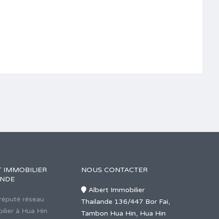
 IMMOBILIER
NOUS CONTACTER
ANDE
Albert Immobilier
 réputé réseau
Thailande 136/447 Bor Fai,
ilier à Hua Hin
Tambon Hua Hin, Hua Hin