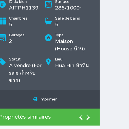
ID du bien
Surface
AITRH1139
286/1000
*
Chambres
Salle de bains
5
5
Garages
Type
2
Maison
(House บ้าน)
Statut
Lieu
A vendre (For
Hua Hin หัวหิน
sale สำหรับ
ขาย)
Imprimer
Propriétés similaires