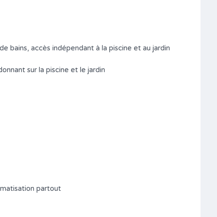
Salle de bains
Garages
2
2
Type
Maison (House บ้าน)
e bains, accès indépendant à la piscine et au jardin
nnant sur la piscine et le jardin
imatisation partout