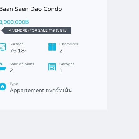
Baan Saen Dao Condo
Bien en
piscine
8,900,000฿
4,300,0
A VENDRE (FOR SALE สำหรับขาย)
A VEND
Surface
Chambres
75.18
2
*
Surfa
91/
Salle de bains
Garages
2
1
Salle 
2
Type
Appartement อพาร์ทเม้น
Type
Mais