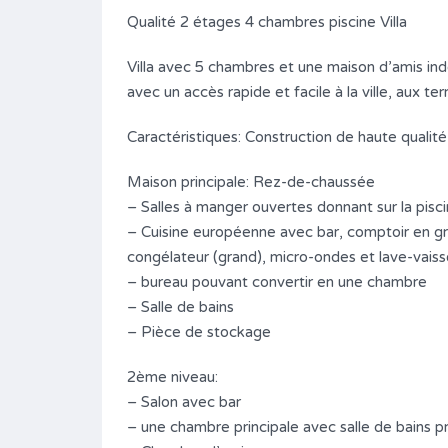
Qualité 2 étages 4 chambres piscine Villa
Bien entretenu Villa 2 chambres
piscine
Villa avec 5 chambres et une maison d’amis ind
avec un accès rapide et facile à la ville, aux ter
4,300,000฿
A VENDRE (FOR SALE สำหรับขาย)
Caractéristiques: Construction de haute qualité 
s
Surface
Chambres
Maison principale: Rez-de-chaussée
91/360
2
*
– Salles à manger ouvertes donnant sur la piscin
– Cuisine européenne avec bar, comptoir en gran
Salle de bains
2
congélateur (grand), micro-ondes et lave-vaiss
– bureau pouvant convertir en une chambre
Type
– Salle de bains
Maison (House บ้าน)
– Pièce de stockage
2ème niveau:
– Salon avec bar
– une chambre principale avec salle de bains pr