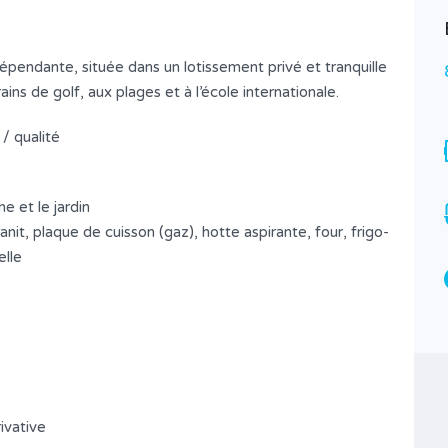
épendante, située dans un lotissement privé et tranquille
rains de golf, aux plages et à l’école internationale.
/ qualité
e et le jardin
it, plaque de cuisson (gaz), hotte aspirante, four, frigo-
elle
Egeera Hua Hin Cha Am
7,832,650฿
A VENDRE (FOR SALE สำหรับขาย)
Surface
Chambres
139/372
3
*
ivative