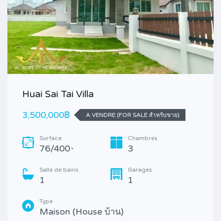
Huai Sai Tai Villa
3,500,000฿
A VENDRE (FOR SALE สำหรับขาย)
Surface
Chambres
76/400
3
*
Salle de bains
Garages
1
1
Type
Maison (House บ้าน)