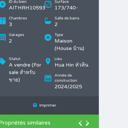
ID du bien
Surface
AITHRH10593
173/740
*
Chambres
Salle de bains
3
2
Garages
Type
2
Maison
(House บ้าน)
Statut
Lieu
A vendre (For
Hua Hin หัวหิน
sale สำหรับ
Année de
ขาย)
construction
2024/2025
Imprimer
Propriétés similaires