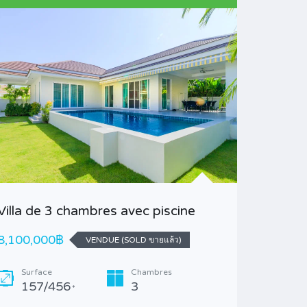
Lindenw
Villa de 3 chambres avec piscine
16,300,
8,100,000฿
VENDUE (SOLD ขายแล้ว)
A VEND
Surface
Chambres
157/456
3
Surfa
*
650