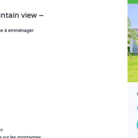
untain view –
rête à emménager
Canopea House Project
9,800,000฿
A VENDRE (FOR SALE สำหรับขาย)
Surface
Chambres
271/524
3
*
Salle de bains
Garages
3
2
re
e sur les montagnes