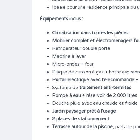
Idéale pour une résidence principale ou 
Salle de bains
Garages
3/4
1/2
Équipements inclus :
Type
Climatisation dans toutes les pièces
Développement (New house
Mobilier complet et électroménagers fou
project โครงการบ้านใหม่), Maison
Réfrigérateur double porte
(House บ้าน)
Machine à laver
Micro-ondes + four
Plaque de cuisson à gaz + hotte aspirant
Portail électrique avec télécommande
+ 
Système de
traitement anti-termites
Pompe à eau + réservoir de 2 000 litres
Douche pluie avec eau chaude et froide
Jardin paysager prêt à l’usage
2 places de stationnement
Terrasse autour de la piscine
, parfaite p