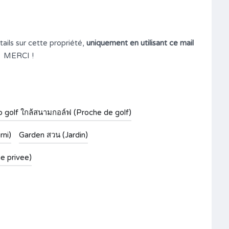
ails sur cette propriété,
uniquement en utilisant ce mail
MERCI !
o golf ใกล้สนามกอล์ฟ (Proche de golf)
rni)
Garden สวน (Jardin)
ne privee)