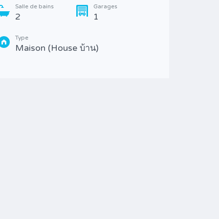
Salle de bains
Garages
2
1
Salle 
3/4
Type
Maison (House บ้าน)
Type
Dév
proj
(Hou