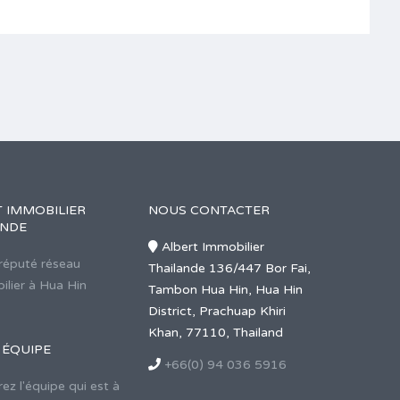
 IMMOBILIER
NOUS CONTACTER
ANDE
Albert Immobilier
 réputé réseau
Thailande 136/447 Bor Fai,
ilier à Hua Hin
Tambon Hua Hin, Hua Hin
District, Prachuap Khiri
Khan, 77110, Thailand
 ÉQUIPE
+66(0) 94 036 5916
z l'équipe qui est à