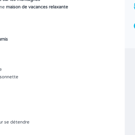
Type
une
maison de vacances relaxante
Maison (House บ้าน)
rnis
e
sonnette
our se détendre