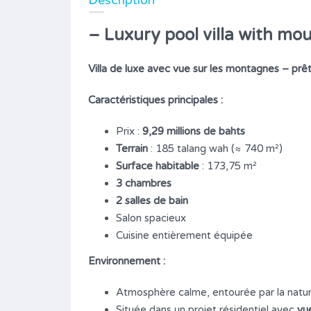
Description
– Luxury pool villa with mo
Villa de luxe avec vue sur les montagnes – p
Caractéristiques principales :
Prix :
9,29 millions de bahts
Terrain
: 185 talang wah (≈ 740 m²)
Surface habitable
: 173,75 m²
3 chambres
2 salles de bain
Lindenwald
scine
Salon spacieux
Cuisine entièrement équipée
16,300,000฿ *
ล้ว)
Environnement :
A VENDRE (FOR SALE สำหรับขาย)
s
Atmosphère calme, entourée par la natu
Surface
Chambres
650/2200
3/4
M²
Située dans un projet résidentiel avec
vu