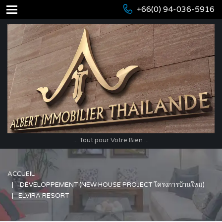
+66(0) 94-036-5916
... Tout pour Votre Bien ...
ACCUEIL
DÉVELOPPEMENT (NEW HOUSE PROJECT โครงการบ้านใหม่)
ELVIRA RESORT