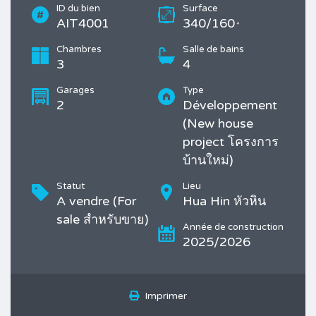
ID du bien
Surface
AIT4001
340/160
*
Chambres
Salle de bains
3
4
Garages
Type
2
Développement
(New house
project โครงการ
บ้านใหม่)
Statut
Lieu
A vendre (For
Hua Hin หัวหิน
sale สำหรับขาย)
Année de construction
2025/2026
Imprimer