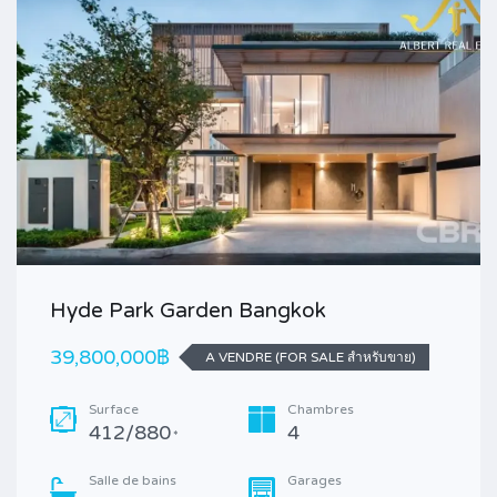
Hyde Park Garden Bangkok
39,800,000฿
A VENDRE (FOR SALE สำหรับขาย)
Surface
Chambres
412/880
4
*
Salle de bains
Garages