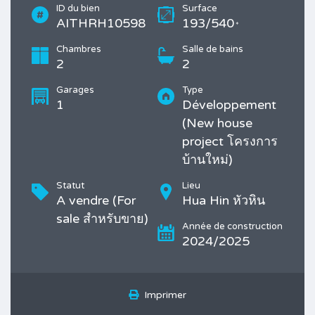
ID du bien
Surface
AITHRH10598
193/540
*
Chambres
Salle de bains
2
2
Garages
Type
1
Développement
(New house
project โครงการ
บ้านใหม่)
Statut
Lieu
A vendre (For
Hua Hin หัวหิน
sale สำหรับขาย)
Année de construction
2024/2025
Imprimer