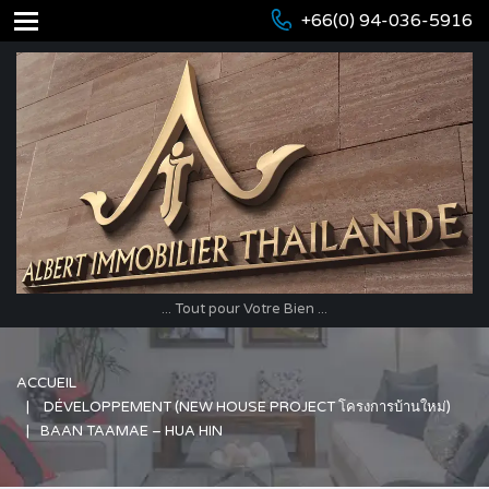
+66(0) 94-036-5916
... Tout pour Votre Bien ...
ACCUEIL
DÉVELOPPEMENT (NEW HOUSE PROJECT โครงการบ้านใหม่)
BAAN TAAMAE – HUA HIN