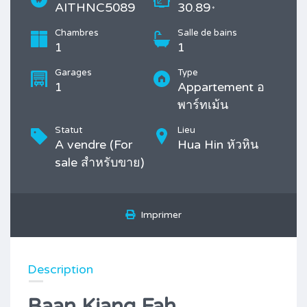
AITHNC5089
30.89
*
Chambres
Salle de bains
1
1
Garages
Type
1
Appartement อ
พาร์ทเม้น
Statut
Lieu
A vendre (For
Hua Hin หัวหิน
sale สำหรับขาย)
Imprimer
Description
Baan Kiang Fah