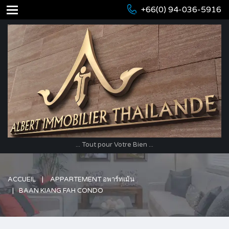
+66(0) 94-036-5916
... Tout pour Votre Bien ...
ACCUEIL
APPARTEMENT อพาร์ทเม้น
BAAN KIANG FAH CONDO