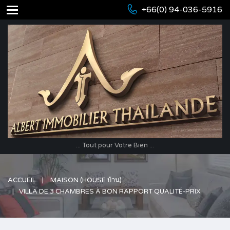
+66(0) 94-036-5916
... Tout pour Votre Bien ...
ACCUEIL
MAISON (HOUSE บ้าน)
VILLA DE 3 CHAMBRES À BON RAPPORT QUALITÉ-PRIX