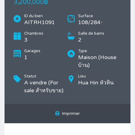
3,200,000฿
ID du bien
Surface
AITRH1091
108/284
*
Chambres
Salle de bains
3
2
Garages
Type
1
Maison (House
บ้าน)
Statut
Lieu
A vendre (For
Hua Hin หัวหิน
sale สำหรับขาย)
Imprimer