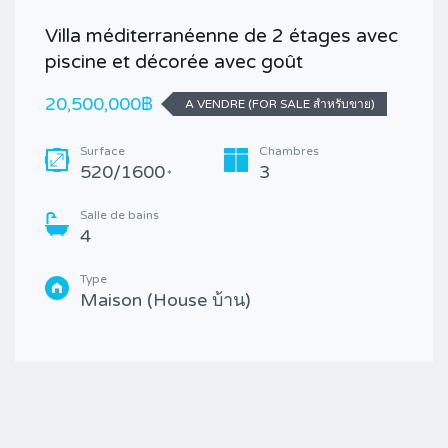
Villa méditerranéenne de 2 étages avec
piscine et décorée avec goût
20,500,000฿
A VENDRE (FOR SALE สำหรับขาย)
Surface
Chambres
520/1600
3
*
Salle de bains
4
Type
Maison (House บ้าน)